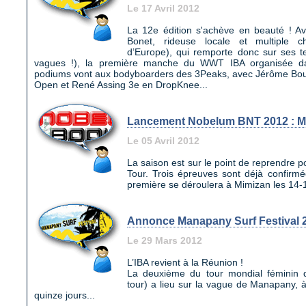
Le 17 Avril 2012
La 12e édition s'achève en beauté ! Av
Bonet, rideuse locale et multiple 
d’Europe), qui remporte donc sur ses t
vagues !), la première manche du WWT IBA organisée dan
podiums vont aux bodyboarders des 3Peaks, avec Jérôme Boul
Open et René Assing 3e en DropKnee...
Lancement Nobelum BNT 2012 : M
Le 05 Avril 2012
La saison est sur le point de reprendre 
Tour. Trois épreuves sont déjà confirm
première se déroulera à Mimizan les 14-15
Annonce Manapany Surf Festival 
Le 29 Mars 2012
L’IBA revient à la Réunion !
La deuxième du tour mondial féminin 
tour) a lieu sur la vague de Manapany, à
quinze jours...