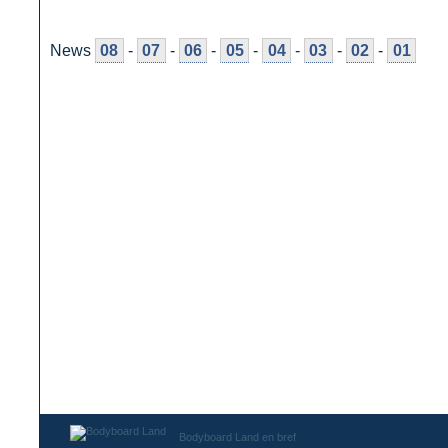
News
08
-
07
-
06
-
05
-
04
-
03
-
02
-
01
Bodyboard Land en bref