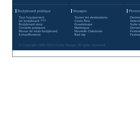
Bodyboard pratique
Voyages
Photos
Tout l'equipement
Toutes les destinations
Dernie
Un bodyboard ???
Costa Rica
Select
Bodyboard story
Guadeloupe
Suite 
Conseils pratiques
Martinique
Dernie
Revue de tricks bodyboard
Nouvelle Caledonie
Festiv
Echauffements
Bad trip
Festiv
© Copyright 1996-2023 Goofy Design. All rights reserved.