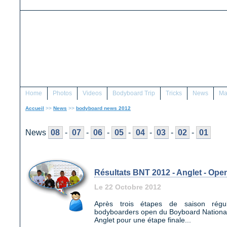
Home
Photos
Videos
Bodyboard Trip
Tricks
News
Ma
Accueil
>>
News
>>
bodyboard news 2012
News
08
-
07
-
06
-
05
-
04
-
03
-
02
-
01
Résultats BNT 2012 - Anglet - Ope
Le 22 Octobre 2012
Après trois étapes de saison régul
bodyboarders open du Boyboard National
Anglet pour une étape finale...