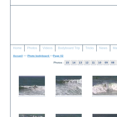
Home
Photos
Videos
Bodyboard Trip
Tricks
News
Ma
Accueil
>>
Photo bodyboard
>>
Page 02
Photos :
15
14
13
12
11
10
09
08