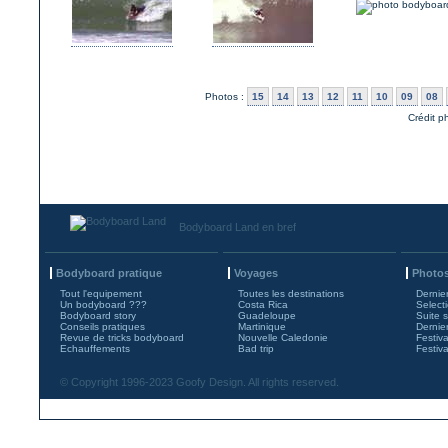
Photos :
15
14
13
12
11
10
09
08
Crédit p
Bodyboard Land en bref
Bodyboard pratique
Voyages
Photos
Tout l'equipement
Toutes les destinations
Dernie
Un bodyboard ???
Costa Rica
Select
Bodyboard story
Guadeloupe
Suite 
Conseils pratiques
Martinique
Dernie
Revue de tricks bodyboard
Nouvelle Caledonie
Festiv
Echauffements
Bad trip
Festiv
© Copyright 1996-2023 Goofy Design. All rights reserved.