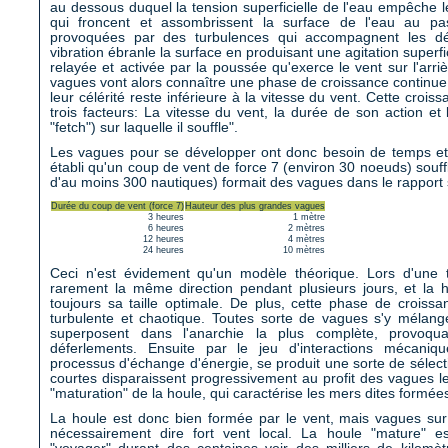
au dessous duquel la tension superficielle de l'eau empêche l
qui froncent et assombrissent la surface de l'eau au p
provoquées par des turbulences qui accompagnent les dé
vibration ébranle la surface en produisant une agitation superfi
relayée et activée par la poussée qu'exerce le vent sur l'arri
vagues vont alors connaître une phase de croissance continue 
leur célérité reste inférieure à la vitesse du vent. Cette croi
trois facteurs: La vitesse du vent, la durée de son action et 
"fetch") sur laquelle il souffle".
Les vagues pour se développer ont donc besoin de temps et d
établi qu'un coup de vent de force 7 (environ 30 noeuds) souff
d'au moins 300 nautiques) formait des vagues dans le rapport 
Durée du coup de vent (force 7)
Hauteur des plus grandes vagues
3 heures
1 mètre
6 heures
2 mètres
12 heures
4 mètres
24 heures
10 mètres
Ceci n'est évidement qu'un modèle théorique. Lors d'une 
rarement la même direction pendant plusieurs jours, et la h
toujours sa taille optimale. De plus, cette phase de croissa
turbulente et chaotique. Toutes sorte de vagues s'y mélange
superposent dans l'anarchie la plus complète, provoqua
déferlements. Ensuite par le jeu d'interactions mécani
processus d'échange d'énergie, se produit une sorte de sélect
courtes disparaissent progressivement au profit des vagues le
"maturation" de la houle, qui caractérise les mers dites formée
La houle est donc bien formée par le vent, mais vagues su
nécessairement dire fort vent local. La houle "mature" e