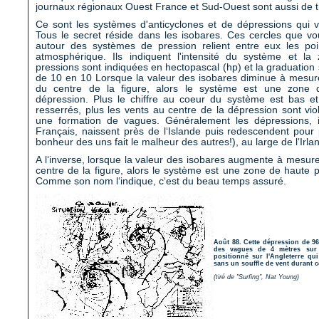
journaux régionaux Ouest France et Sud-Ouest sont aussi de t
Ce sont les systèmes d'anticyclones et de dépressions qui vo
Tous le secret réside dans les isobares. Ces cercles que vo
autour des systèmes de pression relient entre eux les p
atmosphérique. Ils indiquent l'intensité du système et la
pressions sont indiquées en hectopascal (hp) et la graduation
de 10 en 10 Lorsque la valeur des isobares diminue à mesur
du centre de la figure, alors le système est une zone 
dépression. Plus le chiffre au coeur du système est bas et
resserrés, plus les vents au centre de la dépression sont viol
une formation de vagues. Généralement les dépressions, 
Français, naissent près de l‘Islande puis redescendent pour p
bonheur des uns fait le malheur des autres!), au large de l‘Irla
A l‘inverse, lorsque la valeur des isobares augmente à mesur
centre de la figure, alors le système est une zone de haute p
Comme son nom l‘indique, c‘est du beau temps assuré.
Août 88. Cette dépression de 96
des vagues de 4 mètres sur n
positionné sur l'Angleterre q
sans un souffle de vent durant 
(tiré de "Surfing", Nat Young)