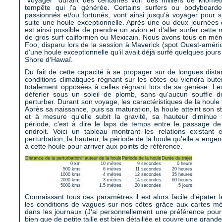
"voyager" durant des centaines voir des milliers de kilomèt
tempête qui l'a générée. Certains surfers ou bodyboard
passionnés et/ou fortunés, vont ainsi jusqu‘à voyager pour s
suite une houle exceptionnelle. Après une ou deux journées d
est ainsi possible de prendre un avion et d‘aller surfer cett
de gros surf californien ou Mexicain. Nous avons tous en mé
Foo, disparu lors de la session à Maverick (spot Ouest-améri
d‘une houle exceptionnelle qu‘il avait déjà surfé quelques jour
Shore d‘Hawaï.
Du fait de cette capacité à se propager sur de longues distanc
conditions climatiques régnant sur les côtes ou viendra bute
totalement opposées à celles régnant lors de sa genèse. Le
déferler sous un soleil de plomb, sans qu'aucun souffle d
perturber. Durant son voyage, les caractéristiques de la houle
Après sa naissance, puis sa maturation, la houle atteint son st
et à mesure qu'elle subit la gravité, sa hauteur diminue
période, c'est à dire le laps de temps entre le passage 
endroit. Voici un tableau montrant les relations existant 
perturbation, la hauteur, la période de la houle qu'elle a engend
à cette houle pour arriver aux points de référence.
Distance de la perturbation
Hauteur de la houle
Période de la houle
Durée du trajet
0 km
10 mètres
9 secondes
0 heure
500 kms
6 mètres
11 secondes
20 heures
1000 kms
4 mètres
12 secondes
35 heures
2000 kms
3 mètres
14 secondes
60 heures
5000 kms
1.5 mètres
20 secondes
5 jours
Connaissant tous ces paramètres il est alors facile d‘épater 
les conditions de vagues sur nos côtes grâce aux cartes m
dans les journaux (J‘ai personnellement une préférence pour
bien que de petite taille est bien détaillée et couvre une grand