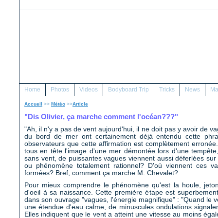
Home
Photos
Videos
Bodyboard Trip
Tricks
News
Ma
Accueil
>>
Météo
>>
Article
"Dis Olivier, ça marche comment l'océan???"
"Ah, il n'y a pas de vent aujourd'hui, il ne doit pas y avoir de 
du bord de mer ont certainement déjà entendu cette phras
observateurs que cette affirmation est complètement erroné
tous en tête l'image d'une mer démontée lors d'une tempête,
sans vent, de puissantes vagues viennent aussi déferlées sur 
ou phénomène totalement rationnel? D'où viennent ces va
formées? Bref, comment ça marche M. Chevalet?
Pour mieux comprendre le phénomène qu'est la houle, jeton
d'oeil à sa naissance. Cette première étape est superbement
dans son ouvrage "vagues, l'énergie magnifique" : "Quand le ve
une étendue d'eau calme, de minuscules ondulations signale
Elles indiquent que le vent a atteint une vitesse au moins éga