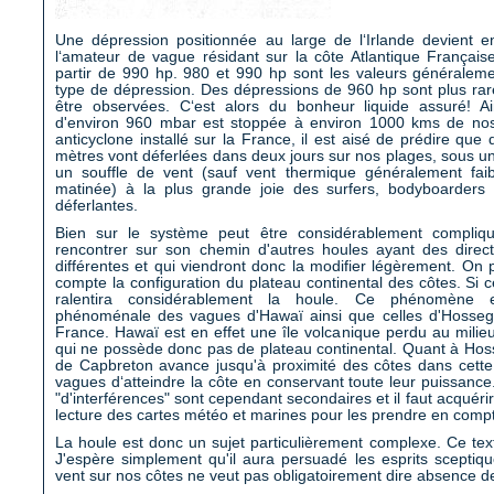
Une dépression positionnée au large de l‘Irlande devient en
l‘amateur de vague résidant sur la côte Atlantique Françai
partir de 990 hp. 980 et 990 hp sont les valeurs généralem
type de dépression. Des dépressions de 960 hp sont plus rar
être observées. C‘est alors du bonheur liquide assuré! Ai
d'environ 960 mbar est stoppée à environ 1000 kms de nos
anticyclone installé sur la France, il est aisé de prédire que
mètres vont déferlées dans deux jours sur nos plages, sous un
un souffle de vent (sauf vent thermique généralement faib
matinée) à la plus grande joie des surfers, bodyboarders
déferlantes.
Bien sur le système peut être considérablement compliq
rencontrer sur son chemin d'autres houles ayant des direc
différentes et qui viendront donc la modifier légèrement. On
compte la configuration du plateau continental des côtes. Si cel
ralentira considérablement la houle. Ce phénomène e
phénoménale des vagues d'Hawaï ainsi que celles d'Hossego
France. Hawaï est en effet une île volcanique perdu au milieu
qui ne possède donc pas de plateau continental. Quant à Hoss
de Capbreton avance jusqu'à proximité des côtes dans cette
vagues d‘atteindre la côte en conservant toute leur puissan
"d'interférences" sont cependant secondaires et il faut acqué
lecture des cartes météo et marines pour les prendre en comp
La houle est donc un sujet particulièrement complexe. Ce texte
J'espère simplement qu'il aura persuadé les esprits scepti
vent sur nos côtes ne veut pas obligatoirement dire absence d