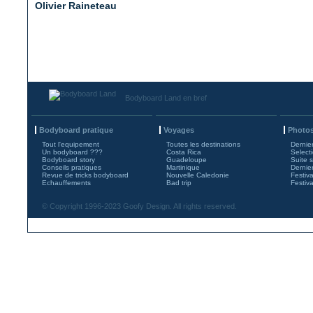
Olivier Raineteau
Bodyboard Land en bref
Bodyboard pratique
Voyages
Photos
Tout l'equipement
Toutes les destinations
Dernie
Un bodyboard ???
Costa Rica
Select
Bodyboard story
Guadeloupe
Suite 
Conseils pratiques
Martinique
Dernie
Revue de tricks bodyboard
Nouvelle Caledonie
Festiv
Echauffements
Bad trip
Festiv
© Copyright 1996-2023 Goofy Design. All rights reserved.