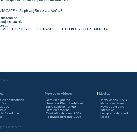
NA CAFE », Steph « dj Boul » à la VAGUE !
estissement
oujours au rdv
nses…
 NOMBREUX POUR CETTE GRANDE FETE DU BODY BOARD MERCI A
n bref
es
Photos et vidéos
Medias
 les destinations
Dernieres photos
Tests videos / DVD
 Rica
Selection Photo bodyboard
Magazines, livres
eloupe
Suite selection photo
News bodyboard
nique
Dernieres videos
Interviews
lle Caledonie
Festival bodyboard 2009
Lexique bodyboard
ip
Festival bodyboard 2008
Meteo
ights reserved.