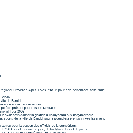
3
égional Provence Alpes cotes d’Azur pour son partenariat sans faille
 Bandol
ville de Bandol
sence et ces récompenses
u être présent pour raisons familiales
tional Tour 2009
r avoir enfin donner la gestion du bodyboard aux bodyboarders
ports de la ville de Bandol pour sa gentillesse et son investissement
s autres pour la gestion des officiels de la compétition.
ROAD pour leur dont de juge, de bodyboarders et de potos…
RICU qui ont tout donné pendant ce week-end