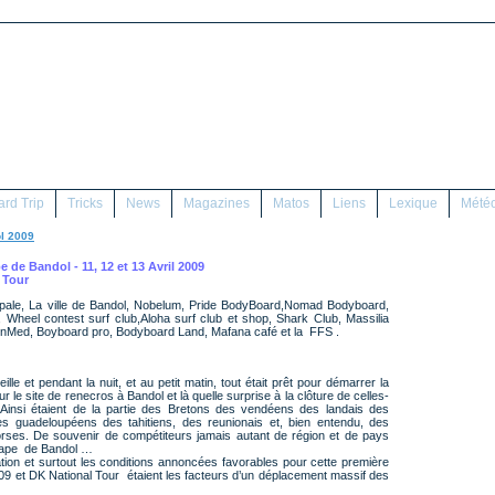
rd Trip
Tricks
News
Magazines
Matos
Liens
Lexique
Mété
l 2009
 de Bandol - 11, 12 et 13 Avril 2009
 Tour
cipale, La ville de Bandol, Nobelum, Pride BodyBoard,Nomad Bodyboard,
Wheel contest surf club,Aloha surf club et shop, Shark Club, Massilia
inMed, Boyboard pro, Bodyboard Land, Mafana café et la FFS .
lle et pendant la nuit, et au petit matin, tout était prêt pour démarrer la
 le site de renecros à Bandol et là quelle surprise à la clôture de celles-
. Ainsi étaient de la partie des Bretons des vendéens des landais des
s guadeloupéens des tahitiens, des reunionais et, bien entendu, des
orses. De souvenir de compétiteurs jamais autant de région et de pays
étape de Bandol …
ion et surtout les conditions annoncées favorables pour cette première
 et DK National Tour étaient les facteurs d’un déplacement massif des