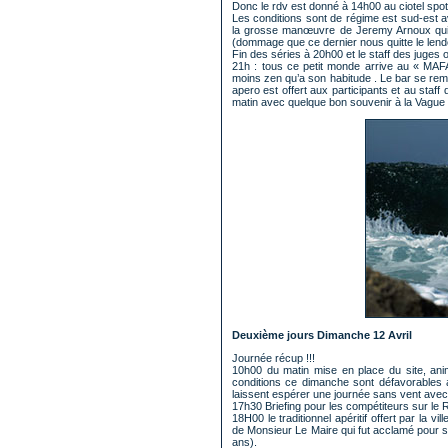
Donc le rdv est donné à 14h00 au ciotel spot 
Les conditions sont de régime est sud-est a
la grosse manœuvre de Jeremy Arnoux qui 
(dommage que ce dernier nous quitte le len
Fin des séries à 20h00 et le staff des juges o
21h : tous ce petit monde arrive au « MAF
moins zen qu’a son habitude . Le bar se remp
apero est offert aux participants et au staff 
matin avec quelque bon souvenir à la Vagu
Deuxième jours Dimanche 12 Avril
Journée récup !!!
10h00 du matin mise en place du site, anim
conditions ce dimanche sont défavorables 
laissent espérer une journée sans vent avec 
17h30 Briefing pour les compétiteurs sur le
18H00 le traditionnel apéritif offert par la 
de Monsieur Le Maire qui fut acclamé pour so
ans).