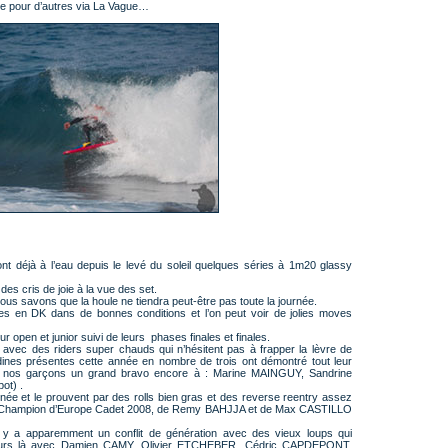
ote pour d’autres via La Vague…
ont déjà à l’eau depuis le levé du soleil quelques séries à 1m20 glassy
des cris de joie à la vue des set.
nous savons que la houle ne tiendra peut-être pas toute la journée.
es en DK dans de bonnes conditions et l’on peut voir de jolies moves
 open et junior suivi de leurs phases finales et finales.
ls avec des riders super chauds qui n’hésitent pas à frapper la lèvre de
nes présentes cette année en nombre de trois ont démontré tout leur
lir nos garçons un grand bravo encore à : Marine MAINGUY, Sandrine
ot) .
nnée et le prouvent par des rolls bien gras et des reverse reentry assez
 Champion d’Europe Cadet 2008, de Remy BAHJJA et de Max CASTILLO
l y a apparemment un conflit de génération avec des vieux loups qui
oujours là avec Damien CAMY, Olivier ETCHEBER, Cédric CAPDEPONT,