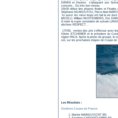
DANKA et d’autres s’attaquant aux Sy
consorts…Du très bon niveau
15h30 début des phases finales et Finales
Stéphane NGAKOUTOU, Pierre Abel MAROUN
Ici aussi les vieux loups ont fait la vie dur
MICELLI, William WUSTENBERG, Eric DARON
À noter la super prestation de sylvain LANGL
déchirer RESPECT…
17H30, remise des prix s’effectue avec les p
Olivier ETCHEBER et le président du Comi
région PACA. Après la photo de groupe, le si
sûr, sur les prochaines étapes de Coupe de
Les Résultats :
Ondines Coupe de France
Marine MAINGUY(CNT 85)
Sandrine CARASSOU(BBH 33)