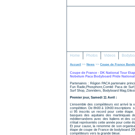
Home
Photos
Videos
Bodyboa
Accueil
>>
News
>>
Coupe de France Bando
Coupe de France - DK National Tour Etape
Nobelum Paca Bodyboard Pride National
Partenaires : Région PACA partenaire prin
Fun Radio,Phosphore,Comité Paca de Surf, 
Surf Shop, Zionriders, Bodyboard Mag,Gliss
Premier jour, Samedi 11 Avril :
L’ensemble des compétiteurs est arrivé la vei
compétition. De 8h00 à 10h00 inscriptions sur
ci 95 inscrits un record pour cette étape
basques des aquitains des martiniquais de
méditerranéens avec des Italiens et des c
n’était représentés cette année pour cette 
Et pour cause, la renomme de son organisat
étape de coupe de France de bodyboard 2009
compétiteurs vers la grande bleue.