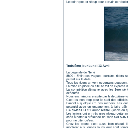
Le soir repos et récup pour certain et rebel
Troisième jour Lundi 13 Avril
La Légende de Néné
8h00 : Enfin des vagues, certains riders s
petent sur la dalle .
Tous les riders arrivent et certains poussent 
La mise en place du site se fait en express 
La compétition démarre avec les 1ere séri
exécutés.
Nous enchaînons ensuite par le deuxième tour
C’est du non-stop pour le staff des officie
Bandol à quelque cm des rochers. Les ondi
potentiel avec un engagement à faire pâ
CARRASSOU et Pauline ABBAL (locale du sp
Les juniors ont un très gros niveau cette a
osés à noter la présence de Yann SALAUN
pour ne citer qu’eux.
Chez les opens c’est aussi bien chaud, i
montrent aux jeunes loups qu’il sont t