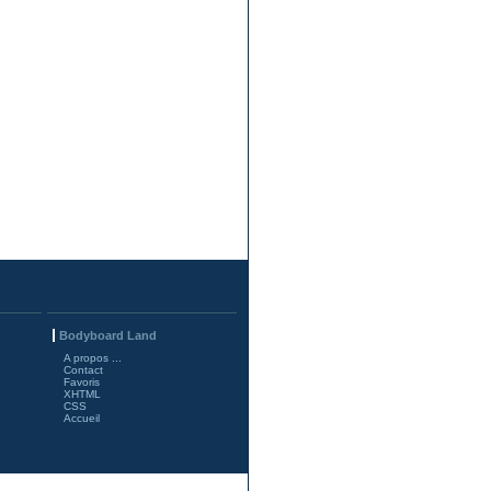
Bodyboard Land
A propos ...
Contact
Favoris
XHTML
CSS
Accueil