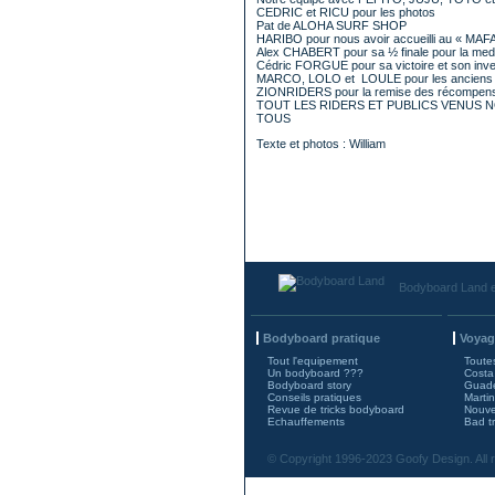
CEDRIC et RICU pour les photos
Pat de ALOHA SURF SHOP
HARIBO pour nous avoir accueilli au « MAFA
Alex CHABERT pour sa ½ finale pour la med
Cédric FORGUE pour sa victoire et son inv
MARCO, LOLO et LOULE pour les anciens t
ZIONRIDERS pour la remise des récompe
TOUT LES RIDERS ET PUBLICS VENUS
TOUS
Texte et photos : William
Bodyboard Land e
Bodyboard pratique
Voyag
Tout l'equipement
Toutes
Un bodyboard ???
Costa
Bodyboard story
Guad
Conseils pratiques
Marti
Revue de tricks bodyboard
Nouve
Echauffements
Bad tr
© Copyright 1996-2023 Goofy Design. All r