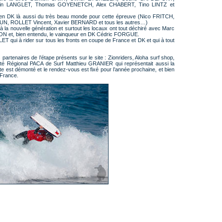
lvain LANGLET, Thomas GOYENETCH, Alex CHABERT, Tino LINTZ et
 en DK là aussi du très beau monde pour cette épreuve (Nico FRITCH,
, ROLLET Vincent, Xavier BERNARD et tous les autres…)
e à la nouvelle génération et surtout les locaux ont tout déchiré avec Marc
 et, bien entendu, le vainqueur en DK Cédric FORGUE.
ET qui à rider sur tous les fronts en coupe de France et DK et qui à tout
artenaires de l’étape présents sur le site : Zionriders, Aloha surf shop,
té Régional PACA de Surf Matthieu GRANIER qui représentait aussi la
te est démonté et le rendez-vous est fixé pour l’année prochaine, et bien
 France.