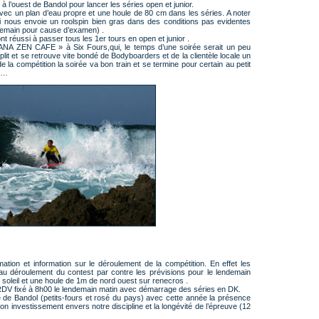
à l’ouest de Bandol pour lancer les séries open et junior.
vec un plan d’eau propre et une houle de 80 cm dans les séries. A noter
nous envoie un roolspin bien gras dans des conditions pas evidentes
demain pour cause d’examen) .
nt réussi à passer tous les 1er tours en open et junior .
ANA ZEN CAFE » à Six Fours,qui, le temps d’une soirée serait un peu
lit et se retrouve vite bondé de Bodyboarders et de la clientèle locale un
de la compétition la soirée va bon train et se termine pour certain au petit
e …
ation et information sur le déroulement de la compétition. En effet les
au déroulement du contest par contre les prévisions pour le lendemain
soleil et une houle de 1m de nord ouest sur renecros .
 RDV fixé à 8h00 le lendemain matin avec démarrage des séries en DK.
ville de Bandol (petits-fours et rosé du pays) avec cette année la présence
n investissement envers notre discipline et la longévité de l’épreuve (12