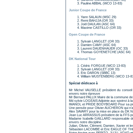
Pauline ABBAL (WCO 13-83)
Junior Coupe de France
Yann SALAUN (MSC 29)
Remi BAHJJA (OR 33)
Joël DAULAN (ASC 64)
Maxime CASTILLO (OR 33)
Open Coupe de France
Sylvain LANGLET (OR 33)
Damien CAMY (ASC 64)
Laurent DAUENHAUER (OC 33)
Thomas GOYENETCHE (ASC 64)
DK National Tour
Cédric FORGUE (WCO 13-83)
Sylvain LANGLET (OR 33)
Eric DARON (SBBC 13)
William WUSTENBERG (WCO 13-8
Spécial dédicace à
Mr Michel VAUSELLE président du conseil r
envers notre épreuve
Mr Bernard PALLIX Maire de la commune de
Md sylvie LOGEAIS Adjointe aux spotrst à la 
IMANOL et PRIDE BODYBOARD Pour sa pré
Une pensée pour Olivier AUCHERON qui n’a p
Alex SAVARY pour la mise en place du DK Na
Jean Luc ARRASSUS président de la FFS pou
Madame Isabelle GAILLARD responsable des s
envers notre discipline
Julian, Olivier, Clément, Damien, Xavier et le
Sébastien LACOMBE et Eric EAGLE OF THE 
Notre équipe avec PEPITO, JUJU, YOYO et 