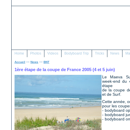
Home
Photos
Videos
Bodyboard Trip
Tricks
News
Ma
Accueil
>>
News
>>
BNT
1ère étape de la coupe de France 2005 (4 et 5 juin)
Le Maeva Sur
week-end du 4
étape
de la coupe d
et de Surf.
Cette année, on
pour les coupe
- bodyboard o
- bodyboard ju
- bodyboard o