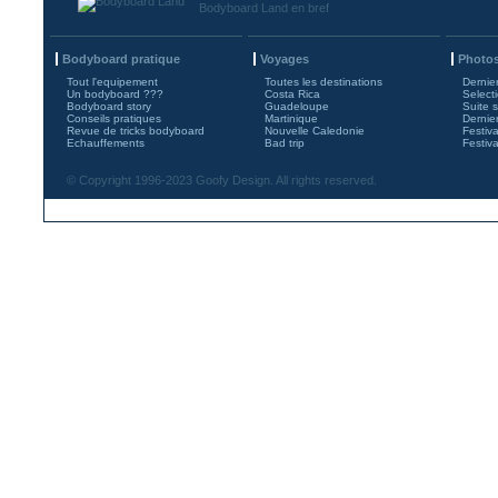
Bodyboard Land en bref
Bodyboard pratique
Voyages
Photos
Tout l'equipement
Toutes les destinations
Dernie
Un bodyboard ???
Costa Rica
Select
Bodyboard story
Guadeloupe
Suite 
Conseils pratiques
Martinique
Dernie
Revue de tricks bodyboard
Nouvelle Caledonie
Festiv
Echauffements
Bad trip
Festiv
© Copyright 1996-2023 Goofy Design. All rights reserved.