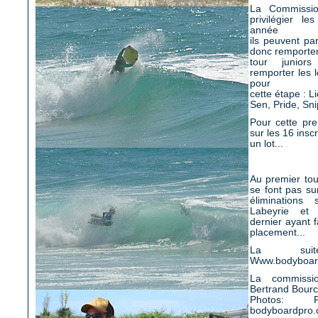
La Commissio
privilégier le
année
ils peuvent par
donc remporter
tour juniors
remporter les l
pour
cette étape : L
Sen, Pride, Sni
Pour cette pre
sur les 16 inscr
un lot...
Au premier tou
se font pas su
éliminations
Labeyrie et 
dernier ayant 
placement...
La sui
Www.bodyboar
La commissi
Bertrand Bourc
Photos:
bodyboardpro