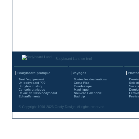
Bodyboard Land en bref
Bodyboard pratique
Voyages
Photos
Tout l'equipement
Toutes les destinations
Dernie
Un bodyboard ???
Costa Rica
Select
Bodyboard story
Guadeloupe
Suite 
Conseils pratiques
Martinique
Dernie
Revue de tricks bodyboard
Nouvelle Caledonie
Festiv
Echauffements
Bad trip
Festiv
© Copyright 1996-2023 Goofy Design. All rights reserved.