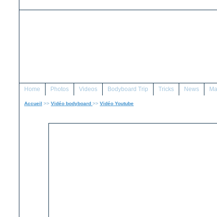
Home
Photos
Videos
Bodyboard Trip
Tricks
News
Ma
Accueil
>>
Vidéo bodyboard
>>
Vidéo Youtube