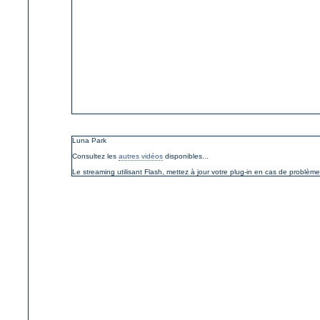
Luna Park
Consultez les
autres vidéos
disponibles...
Le streaming utilisant Flash, mettez à jour votre plug-in en cas de problème